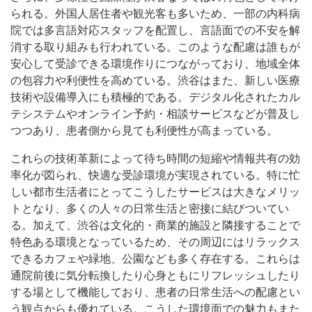
られる。外国人居住者や観光客も多いため、一部の内科病
院では多言語対応スタッフを配置し、言語面での不安を解
消する取り組みも行われている。このような配慮は誰もが
安心して受診できる環境作りにつながっており、地域全体
の包容力や利便性を高めている。渋谷はまた、新しい医療
技術や設備導入にも積極的である。デジタル化されたカル
テシステムやオンライン予約・相談サービスなどが普及し
つつあり、患者側から見ても利便性が高まっている。
これらの技術革新によって待ち時間の短縮や情報共有の効
率化が図られ、快適な受診環境が実現されている。特に忙
しい都市生活者にとってこうしたサービスは大きなメリッ
トとなり、多くの人々の日常生活と密接に結びついてい
る。加えて、渋谷は文化的・商業的施設と隣接することで
特色ある環境となっているため、その周辺にはリラックス
できるカフェや緑地、公園なども多く存在する。これらは
通院前後に気分転換したり心身ともにリフレッシュしたり
する場として機能しており、患者の日常生活への配慮とい
う観点からも優れている。こうした環境面での魅力もまた