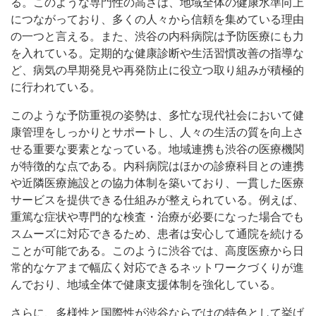
る。このような専門性の高さは、地域全体の健康水準向上
につながっており、多くの人々から信頼を集めている理由
の一つと言える。また、渋谷の内科病院は予防医療にも力
を入れている。定期的な健康診断や生活習慣改善の指導な
ど、病気の早期発見や再発防止に役立つ取り組みが積極的
に行われている。
このような予防重視の姿勢は、多忙な現代社会において健
康管理をしっかりとサポートし、人々の生活の質を向上さ
せる重要な要素となっている。地域連携も渋谷の医療機関
が特徴的な点である。内科病院はほかの診療科目との連携
や近隣医療施設との協力体制を築いており、一貫した医療
サービスを提供できる仕組みが整えられている。例えば、
重篤な症状や専門的な検査・治療が必要になった場合でも
スムーズに対応できるため、患者は安心して通院を続ける
ことが可能である。このように渋谷では、高度医療から日
常的なケアまで幅広く対応できるネットワークづくりが進
んでおり、地域全体で健康支援体制を強化している。
さらに、多様性と国際性が渋谷ならではの特色として挙げ