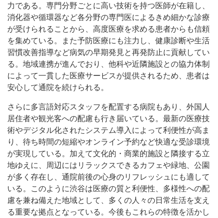
力である。専門分野ごとに高い技術を持つ医師が在籍し、
消化器や循環器など各分野の専門医によるきめ細かな診療
が受けられることから、高度医療を求める患者からも信頼
を集めている。また予防医療にも注力し、健康診断や生活
習慣改善指導など病気の早期発見と再発防止に貢献してい
る。地域連携が進んでおり、他科や近隣施設との協力体制
によって一貫した医療サービスが提供されるため、患者は
安心して通院を続けられる。
さらに多言語対応スタッフを配置する病院もあり、外国人
居住者や観光客への配慮も行き届いている。最新の医療技
術やデジタル化されたシステム導入によって利便性が高ま
り、待ち時間の短縮やオンライン予約など快適な受診環境
が実現している。加えて文化的・商業的施設と隣接する立
地ゆえに、周辺にはリラックスできるカフェや緑地、公園
が多く存在し、通院前後の心身のリフレッシュにも適して
いる。このように渋谷は医療の質と利便性、多様性への配
慮を兼ね備えた地域として、多くの人々の日常生活を支え
る重要な拠点となっている。今後もこれらの特徴を活かし