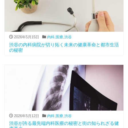
2026年5月15日
内科
,
医療
,
渋谷
渋谷の内科病院が切り拓く未来の健康革命と都市生活
の秘密
2026年5月12日
内科
,
医療
,
渋谷
渋谷が誇る最先端内科医療の秘密と街の知られざる健