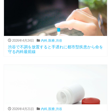
2026年4月24日
内科
,
医療
,
渋谷
渋谷で不調を放置すると手遅れに都市型疾患から命を
守る内科最前線
2026年4月21日
内科
,
医療
,
渋谷