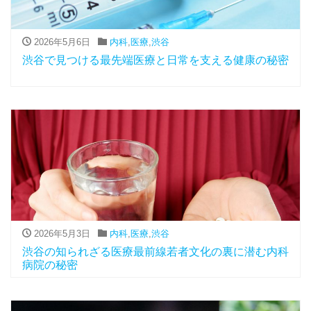
2026年5月6日
内科
,
医療
,
渋谷
渋谷で見つける最先端医療と日常を支える健康の秘密
2026年5月3日
内科
,
医療
,
渋谷
渋谷の知られざる医療最前線若者文化の裏に潜む内科
病院の秘密